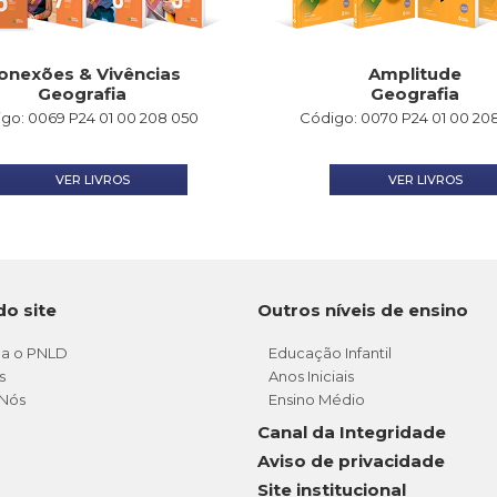
onexões & Vivências
Amplitude
Geografia
Geografia
go: 0069 P24 01 00 208 050
Código: 0070 P24 01 00 20
VER LIVROS
VER LIVROS
do site
Outros níveis de ensino
a o PNLD
Educação Infantil
s
Anos Iniciais
Nós
Ensino Médio
Canal da Integridade
Aviso de privacidade
Site institucional