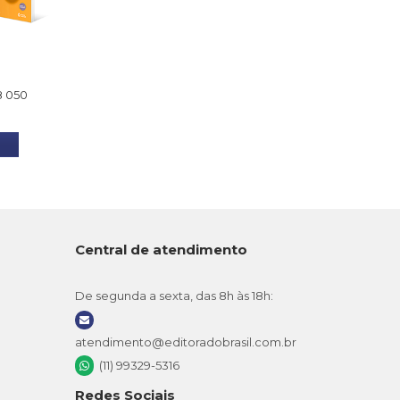
8 050
Central de atendimento
De segunda a sexta, das 8h às 18h:
atendimento@editoradobrasil.com.br
(11) 99329-5316
Redes Sociais