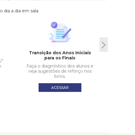
dia a dia em sala.
Avaliaç
Transição dos Anos Iniciais
para os Finais
Questões 
s?
de
o
Faça o diagnóstico dos alunos e
veja sugestões de reforço nos
livros.
ACESSAR