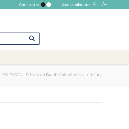
A+
A-
Constrate:
Acessibilidade:
PNLD 2024 - Editora do Brasil
/
Coleções
/
Matemática