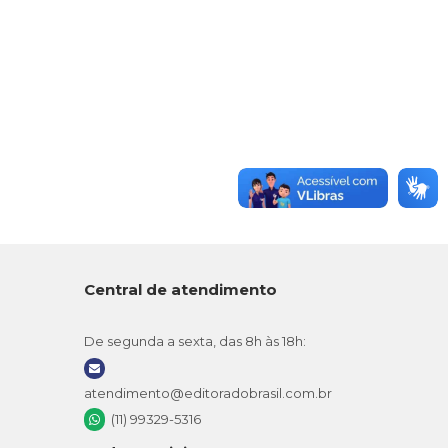
Central de atendimento
De segunda a sexta, das 8h às 18h:
atendimento@editoradobrasil.com.br
(11) 99329-5316